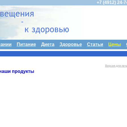
+7 (4912) 24-
пании
Питание
Диета
Здоровье
Статьи
Цены
Версия для печ
наши продукты