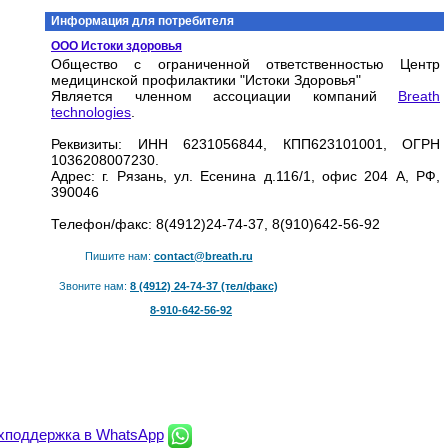
Информация для потребителя
ООО Истоки здоровья
Общество с ограниченной ответственностью Центр
медицинской профилактики "Истоки Здоровья"
Является членном ассоциации компаний
Breath
technologies
.
Реквизиты: ИНН 6231056844, КПП623101001, ОГРН
1036208007230.
Адрес: г. Рязань, ул. Есенина д.116/1, офис 204 А, РФ,
390046
Телефон/факс: 8(4912)24-74-37, 8(910)642-56-92
Пишите нам:
contact@breath.ru
Звоните нам:
8 (4912) 24-74-37 (тел/факс)
8-910-642-56-92
хподдержка в WhatsApp