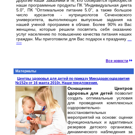
Дорогие наши Заказчики и те, кто собирается приобрести
наши программные продукты ПК "Индивидуальная диета
5.0", ПК "Оптимальное питание 5.0", а также большое
число курсантов - нутрициологов Сеченовского
университета, выполняющих выпускные задания на
нашей ученой программе в облаке. Более 90% из Вас
женщины, которые решили посвятить себя оказанию
услуг населению по повышению качества питания наших
граждан. Мы приготовили для Вас подарок к празднику
…
>>>
Все новости
Материалы
Центры здоровья для детей по приказу Минздравсоцразвития
№152н от 16 марта 2010г. Наши предложения.
Оснащение Центров
здоровья для детей
позволит
создать оптимальные условия
для проведения комплексных
оздоровительно-
восстановительных
мероприятий на основе: оценки
функциональных и адаптивных
резервов детского организма;
динамического наблюдения за