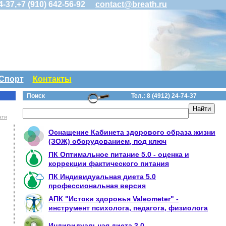
74-37,+7 (910) 642-56-92
contact@breath.ru
Спорт
Контакты
Поиск
Тел.: 8 (4912)
24-74-37
ати
Оснащение Кабинета здорового образа жизни
(ЗОЖ) оборудованием, под ключ
ПК Оптимальное питание 5.0 - оценка и
коррекции фактического питания
ПК Индивидуальная диета 5.0
профессиональная версия
АПК "Истоки здоровья Valeometer" -
инструмент психолога, педагога, физиолога
Индивидуальная диета 3.0