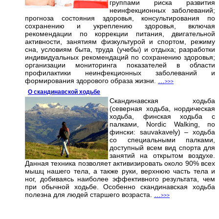
группами риска развития
неинфекционных заболеваний;
прогноза состояния здоровья, консультирования по
сохранению и укреплению здоровья, включая
рекомендации по коррекции питания, двигательной
активности, занятиям физкультурой и спортом, режиму
сна, условиям быта, труда (учебы) и отдыха; разработки
индивидуальных рекомендаций по сохранению здоровья;
организации мониторинга показателей в области
профилактики неинфекционных заболеваний и
формирования здорового образа жизни.
…
>>>
О скандинавской ходьбе
Скандинавская ходьба
(северная ходьба, нордическая
ходьба, финская ходьба с
палками, Nordic Walking, по
фински: sauvakavely) – ходьба
со специальными палками,
доступный всем вид спорта для
занятий на открытом воздухе.
Данная техника позволяет активизировать около 90% всех
мышц нашего тела, а также руки, верхнюю часть тела и
ног, добиваясь наиболее эффективного результата, чем
при обычной ходьбе. Особенно скандинавская ходьба
полезна для людей старшего возраста.
…
>>>