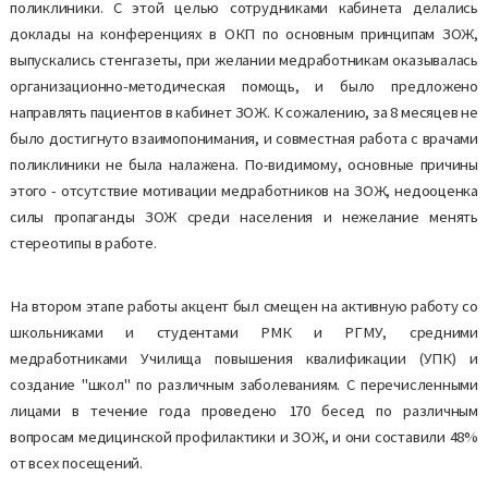
поликлиники. С этой целью сотрудниками кабинета делались
доклады на конференциях в ОКП по основным принципам ЗОЖ,
выпускались стенгазеты, при желании медработникам оказывалась
организационно-методическая помощь, и было предложено
направлять пациентов в кабинет ЗОЖ. К сожалению, за 8 месяцев не
было достигнуто взаимопонимания, и совместная работа с врачами
поликлиники не была налажена. По-видимому, основные причины
этого - отсутствие мотивации медработников на ЗОЖ, недооценка
силы пропаганды ЗОЖ среди населения и нежелание менять
стереотипы в работе.
На втором этапе работы акцент был смещен на активную работу со
школьниками и студентами РМК и РГМУ, средними
медработниками Училища повышения квалификации (УПК) и
создание "школ" по различным заболеваниям. С перечисленными
лицами в течение года проведено 170 бесед по различным
вопросам медицинской профилактики и ЗОЖ, и они составили 48%
от всех посещений.