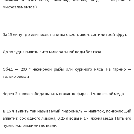
микроэлементов.)
За 15 минут до или после напитка съесть апельсин или грейпфрут.
До полудня выпить литр минеральной воды без газа.
Обед — 200 г нежирной рыбы или куриного мяса. На гарнир —
только овощи.
Через 2 ч после обеда выпить стакан кефира с 1 ч. лож¬кой меда.
В 16 ч выпить так называемый гидромель — напиток, понижающий
аппетит: сок одного лимона, 0,25 л воды и 1 ч. ложка меда. Пить его
нужно маленькими глотками.