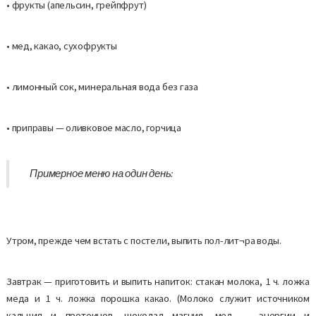
• фрукты (апельсин, грейпфрут)
• мед, какао, сухофрукты
• лимонный сок, минеральная вода без газа
• приправы — оливковое масло, горчица
Примерное меню на один день:
Утром, прежде чем встать с постели, выпить пол-лит¬ра воды.
Завтрак — приготовить и выпить напиток: стакан молока, 1 ч. ложка
меда и 1 ч. ложка порошка какао. (Молоко служит источником
кальция и протеинов, шоколад—магния, мед — энергии и