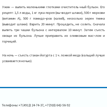
Ужин — выпить маленькими глотками очиститель¬ный бульон. Его
рецепт: 1,5 л воды, 1 кг лука-порея (вы¬водит шлаки), 500 г моркови
(витамин А), 500 г помидо¬ров (калий), несколько зерен тмина
(выводит шлаки). Варить 20 минут. Процедить, не солить. Сначала
выпить три чашки бульона с интервалом 10 минут. Затем съесть
овощи из бульона. Лучше приправить их оливковым мас¬лом и
горчицей.
На ночь — съесть стакан йогурта с 1 ч. ложкой меда (кальций лучше
усваивается ночью).
Телефоны: +7 (4912) 24-74-37, +7 (910) 642-56-92